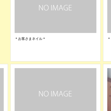
＊お客さまネイル＊
＊