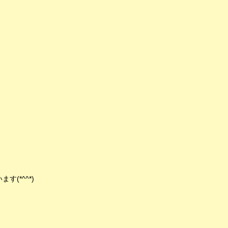
(*^^*)
！