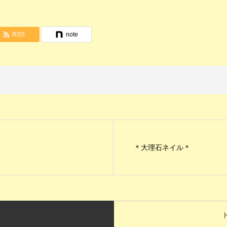
RSS
note
＊大理石ネイル＊
ト