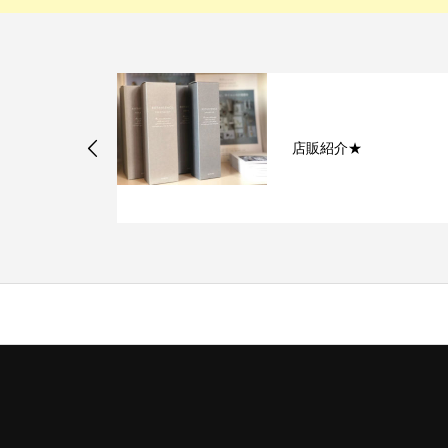
のお知らせ＊
店販紹介★