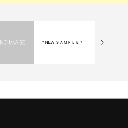
＊NEW ＳＡＭＰＬＥ＊