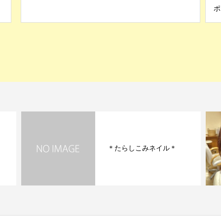
ポ
＊当日割クーポン掲載中
ル＊
＊