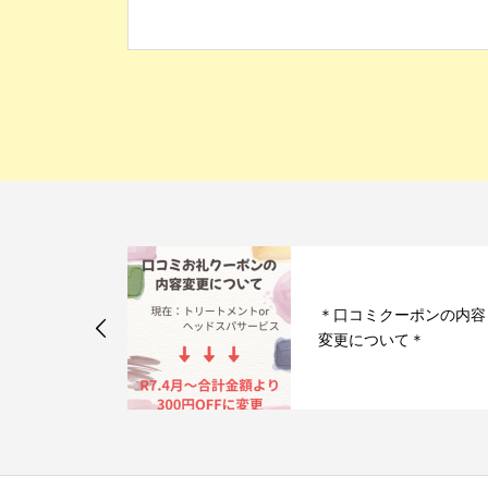
ミクーポンの内容
＊たらしこみネイ
ついて＊