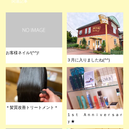
関連記事
お客様ネイル!(^^)!
３月に入りましたね(^^)
＊髪質改善トリートメント＊
１ｓｔ Ａｎｎｉｖｅｒｓａｒ
ｙ★