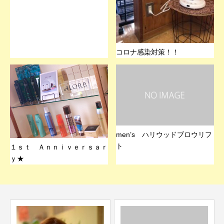
コロナ感染対策！！
men’s ハリウッドブロウリフ
ト
１ｓｔ Ａｎｎｉｖｅｒｓａｒ
ｙ★