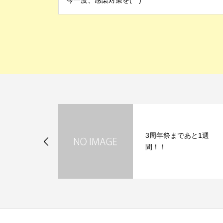
今一度、感染対策を(^^)
ウイルス感染
3周年祭まであと1週
止に向けた取
間！！
いて