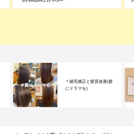
＊店内商品ALL10％OFF＊
*
＊縮毛矯正と髪質改善(髪
にドラマを)